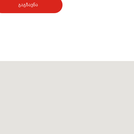
ᲒᲐᲒᲖᲐᲕᲜᲐ