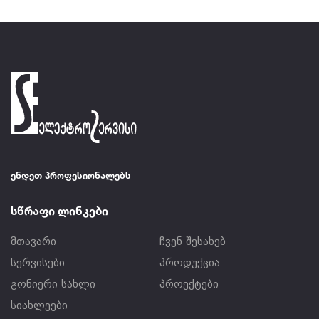
ენდეთ პროფესიონალებს
სწრაფი ლინკები
მთავარი
ჩვენ შესახებ
სერვისები
პროდუქცია
გონიერი სახლი
პროექტები
სიახლეები